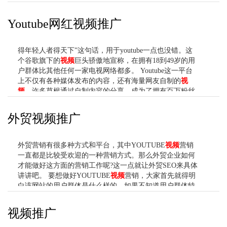
Youtube网红视频推广
得年轻人者得天下”这句话，用于youtube一点也没错。这
个谷歌旗下的
视频
巨头骄傲地宣称，在拥有18到49岁的用
户群体比其他任何一家电视网络都多。 Youtube这一平台
上不仅有各种媒体发布的内容，还有海量网友自制的
视
频
。许多草根通过自制内容的分享，成为了拥有百万粉丝
的网红。流量就是金钱，这里有许多广告主梦寐以求的广
告价值。 为了帮助对新媒体和年轻人摸不着头脑的广告主
外贸视频推广
们，YouTube打算传授给一些做网红的经验——宣布开启
今年“YouTube品牌合作伙伴项目认证(YouTube Brand
Partner Program Certification)”的线上课程，教授品牌代理
外贸营销有很多种方式和平台，其中YOUTUBE
视频
营销
机构制...
一直都是比较受欢迎的一种营销方式。那么外贸企业如何
才能做好这方面的营销工作呢?这一点就让外贸SEO来具体
讲讲吧。 要想做好YOUTUBE
视频
营销，大家首先就得明
白该网站的用户群体是什么样的。如果不知道用户群体特
征就着手营销工作的话，很显然是无法做好营销工作的。
毕竟现在的营销都要研究好用户的喜好心理，是用户决定
视频推广
着要不要购买你的产品，而不是企业自己。那么
YOUTUBE
视频
上主要有哪几类用户呢? 1、纯粹看
视频
的