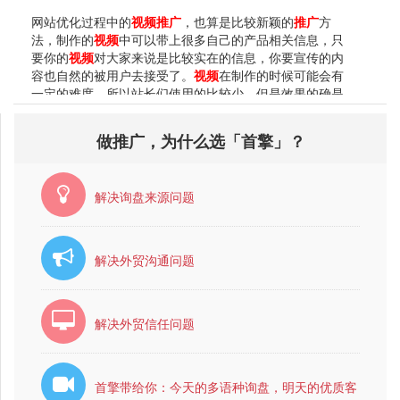
这类用户基本上就是为了寻找自己想看的
视频
，所以
网站优化过程中的
视频
推广
，也算是比较新颖的
推广
方
他们的目的性很弱1，基本上不会产生购买产品的想法，所
法，制作的
视频
中可以带上很多自己的产品相关信息，只
以这类用户企业基本...
要你的
视频
对大家来说是比较实在的信息，你要宣传的内
容也自然的被用户去接受了。
视频
在制作的时候可能会有
一定的难度，所以站长们使用的比较少，但是效果的确是
很不错的。说到这可能大家想问：
视频
做出来了要如果去
推广
？笔者以前也做过
视频
网站的
推广
，下面笔者就和大
做推广，为什么选「首擎」？
家说说网站
推广
方法之如何
推广
视频
。 随着网络媒体的进
一步发展，
视频
网站的成长昭示着新时代的来临。
视频
网
站的发展首先是各种信息内容的聚集，以达到各种不同层
解决询盘来源问题
次网民的需求。紧接着是社区化的氛围，个性化需求的满
足。此外技术跟进和国家相应制度供给的保证也越...
解决外贸沟通问题
解决外贸信任问题
首擎带给你：今天的多语种询盘，明天的优质客