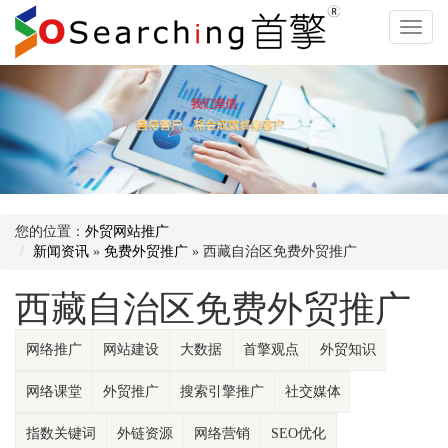
外
贸
网
站
推
广
多
您的位置：
外贸网站推广
新闻资讯
»
免费外贸推广
» 西藏自治区免费外贸推广
语
言
西藏自治区免费外贸推广
网
网络推广
网站建设
大数据
首擎观点
外贸知识
站
推
网络课堂
外贸推广
搜索引擎推广
社交媒体
广
指数关键词
外链资源
网络营销
SEO优化