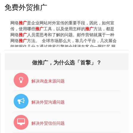
免费外贸推广
网络
推广
是企业网站对外宣传的重要手段，因此，如何宣
传，使用哪些
推广
工具，以及使用怎样的
推广
方法，都是
网络
推广
人员需思考和了解的问题。邮件营销就属于一种
网络
推广
方法。 全球市场那么大，靠几个平台，几次展会
能把握住几分？通过搜索引擎把全球潜在客户一网打尽 网
络
外贸
销售的一大好处是你可以极低的成本开展业务，网
上的许多
推广
手段不用太大花费，甚至可以说是完全
免费
做推广，为什么选「首擎」？
的。然而你必须清楚一点：凡事都有平衡点，虽然不花
钱，但会花费你相当的精力和时间投入。其次，越是
免费
的手段，本质上越是一种困难的、需要精雕细琢的手段。
解决询盘来源问题
如下PayPal
外贸
中文门户网站列出五种主流的
免费
推广
手
段，均不涉...
解决外贸沟通问题
解决外贸信任问题