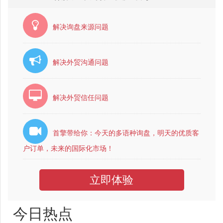
钱，但会花费你相当的精力和时间投入。其次，越是
免费
的手段，本质上越是一种困难的、需要精雕细琢的手段。
解决询盘来源问题
如下PayPal
外贸
中文门户网站列出五种主流的
免费
推广
手
段，均不涉...
解决外贸沟通问题
解决外贸信任问题
首擎带给你：今天的多语种询盘，明天的优质客
户订单，未来的国际化市场！
立即体验
今日热点