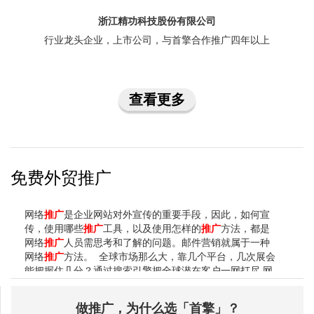
浙江精功科技股份有限公司
行业龙头企业，上市公司，与首擎合作推广四年以上
查看更多
免费外贸推广
网络
推广
是企业网站对外宣传的重要手段，因此，如何宣
传，使用哪些
推广
工具，以及使用怎样的
推广
方法，都是
网络
推广
人员需思考和了解的问题。邮件营销就属于一种
网络
推广
方法。 全球市场那么大，靠几个平台，几次展会
能把握住几分？通过搜索引擎把全球潜在客户一网打尽 网
络
外贸
销售的一大好处是你可以极低的成本开展业务，网
上的许多
推广
手段不用太大花费，甚至可以说是完全
免费
做推广，为什么选「首擎」？
的。然而你必须清楚一点：凡事都有平衡点，虽然不花