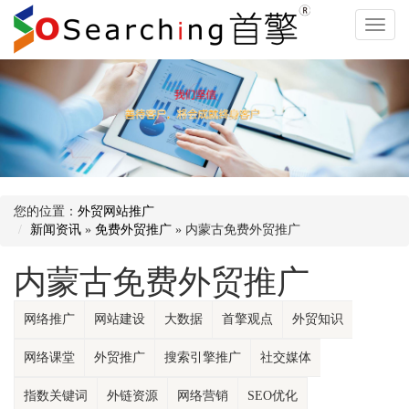
外
贸
网
站
推
广
多
您的位置：
外贸网站推广
新闻资讯
»
免费外贸推广
» 内蒙古免费外贸推广
语
言
内蒙古免费外贸推广
网
网络推广
网站建设
大数据
首擎观点
外贸知识
站
推
网络课堂
外贸推广
搜索引擎推广
社交媒体
广
指数关键词
外链资源
网络营销
SEO优化