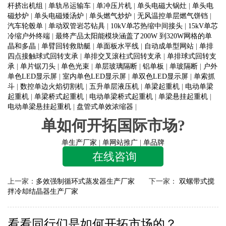
杆挤出机组
|
单轨吊运输车
|
单冲压片机
|
单头电磁大锅灶
|
单头电
磁炒炉
|
单头电磁矮汤炉
|
单头燃气炒炉
|
无风温控单层燃气饼铛
|
汽车轮毂单
|
单动双管岩芯钻具
|
10kV单芯热缩中间接头
|
15kV单芯
冷缩户外终端
|
最终产品太阳能模块涵盖了200W 到320W网格的单
晶和多晶
|
单臂回转救助艇
|
单面板水平线
|
自动成单型网站
|
单排
四点接触球式回转支承
|
单排交叉滚柱式回转支承
|
单排球式回转支
承
|
单片锯刀头
|
单色光束
|
单层玻璃隔断
|
铝单板
|
单玻隔断
|
户外
单色LED显示屏
|
室内单色LED显示屏
|
单双色LED显示屏
|
单索抓
斗
|
数控单边火焰切割机
|
五升单层液压机
|
单梁起重机
|
电动单梁
起重机
|
单梁桥式起重机
|
电动单梁桥式起重机
|
单梁悬挂起重机
|
电动单梁悬挂起重机
|
盘管式单效浓缩器
|
单如何开拓国际市场?
单生产厂家
|
单网站推广
|
单品牌
在线咨询
上一家：
多效强制循环式蒸发器生产厂家
下一家：
双螺带式搅
拌冷却结晶器生产厂家
看看同行们是如何开拓市场的？