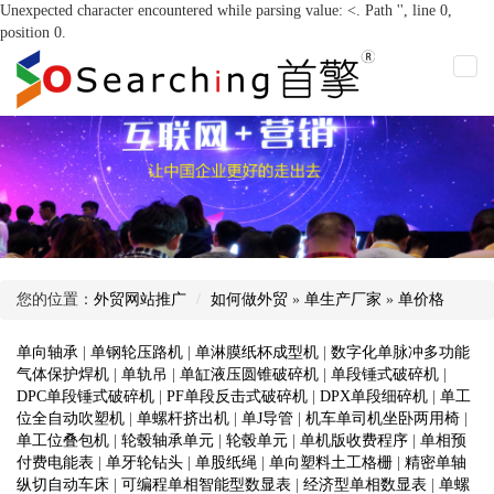
Unexpected character encountered while parsing value: <. Path '', line 0,
position 0.
您的位置：
外贸网站推广
如何做外贸
»
单生产厂家
»
单价格
单向轴承
|
单钢轮压路机
|
单淋膜纸杯成型机
|
数字化单脉冲多功能
气体保护焊机
|
单轨吊
|
单缸液压圆锥破碎机
|
单段锤式破碎机
|
DPC单段锤式破碎机
|
PF单段反击式破碎机
|
DPX单段细碎机
|
单工
位全自动吹塑机
|
单螺杆挤出机
|
单J导管
|
机车单司机坐卧两用椅
|
单工位叠包机
|
轮毂轴承单元
|
轮毂单元
|
单机版收费程序
|
单相预
付费电能表
|
单牙轮钻头
|
单股纸绳
|
单向塑料土工格栅
|
精密单轴
纵切自动车床
|
可编程单相智能型数显表
|
经济型单相数显表
|
单螺