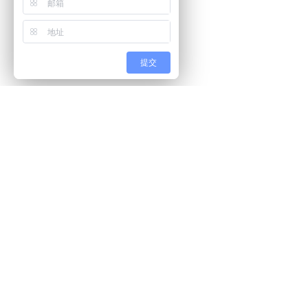
提交
德科摩橡塑科技(东莞)有限公司
行业龙头企业，与首擎合作外贸推广二年以上