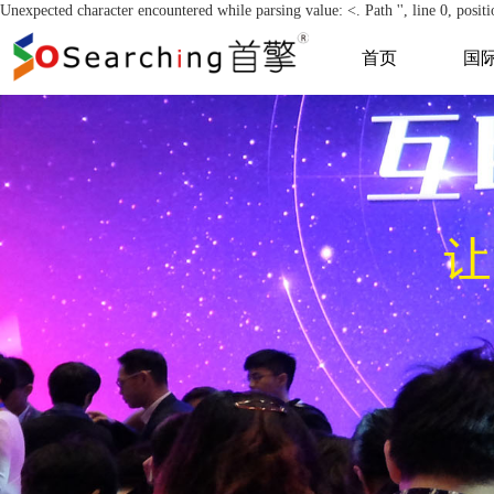
Unexpected character encountered while parsing value: <. Path '', line 0, positi
首页
国