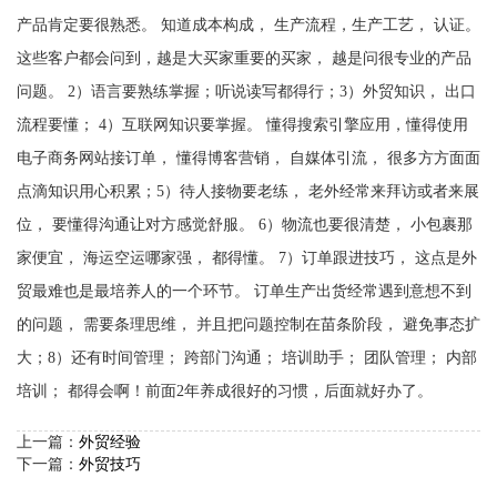
产品肯定要很熟悉。 知道成本构成， 生产流程，生产工艺， 认证。
这些客户都会问到，越是大买家重要的买家， 越是问很专业的产品
问题。 2）语言要熟练掌握；听说读写都得行；3）外贸知识， 出口
流程要懂； 4）互联网知识要掌握。 懂得搜索引擎应用，懂得使用
电子商务网站接订单， 懂得博客营销， 自媒体引流， 很多方方面面
点滴知识用心积累；5）待人接物要老练， 老外经常来拜访或者来展
位， 要懂得沟通让对方感觉舒服。 6）物流也要很清楚， 小包裹那
家便宜， 海运空运哪家强， 都得懂。 7）订单跟进技巧， 这点是外
贸最难也是最培养人的一个环节。 订单生产出货经常遇到意想不到
的问题， 需要条理思维， 并且把问题控制在苗条阶段， 避免事态扩
大；8）还有时间管理； 跨部门沟通； 培训助手； 团队管理； 内部
培训； 都得会啊！前面2年养成很好的习惯，后面就好办了。
上一篇：
外贸经验
下一篇：
外贸技巧