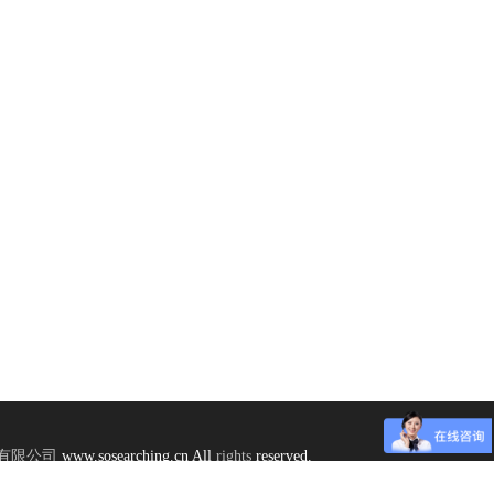
有限公司
www.sosearching.cn All
rights
reserved.
der