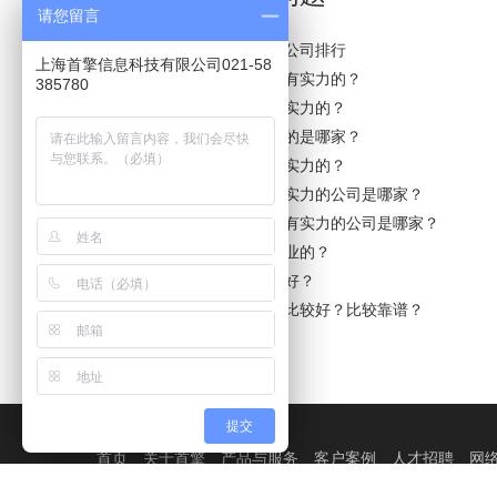
请您留言
宿州市加油英文网络推广公司排行
上海首擎信息科技有限公司021-58
沙坪坝区加油英文公司最有实力的？
385780
湾仔区加油英文公司最有实力的？
綦江县加油英文公司最好的是哪家？
顺义区加油英文公司最有实力的？
杨浦区加油英文公司最有实力的公司是哪家？
大兴安岭加油英文公司最有实力的公司是哪家？
香港加油英文公司，最专业的？
德州市加油英文公司哪家好？
汉沽区加油英文公司哪家比较好？比较靠谱？
提交
首页
关于首擎
产品与服务
客户案例
人才招聘
网
外贸推广
|
外贸网络营销
|
国际市场
|
外贸网站建设
|
网站