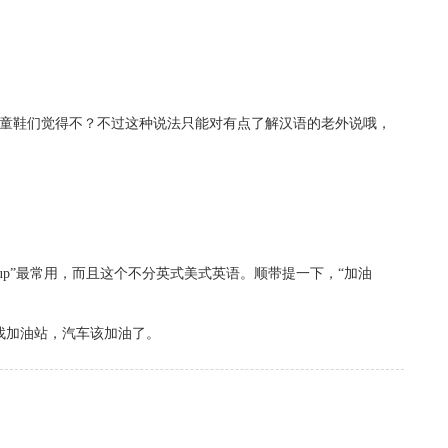
不知道童鞋们觉得不？不过这种说法只能对有点了解汉语的老外说哦，
 fill up”最常用，而且这个不分英式美式英语。顺带提一下，“加油
he car. 我要找加油站，汽车该加油了。