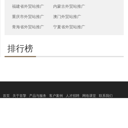
福建省外贸站推广
内蒙古外贸站推广
重庆市外贸站推广
澳门外贸站推广
青海省外贸站推广
宁夏省外贸站推广
排行榜
首页
关于首擎
产品与服务
客户案例
人才招聘
网络课堂
联系我们
Copyright 2017 ©
www.sosearching.cn All
上海首擎信息科技有限公司
rights
reserved.
外贸推广
|
外贸网络营销
|
国际市场
|
外贸网站建设
|
网站推广公司
|
搜索引擎推广
|
外贸推广方案
|
行业分类
|
China Hydraulic Cylinder