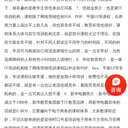
下，很有趣的是教学主管也来自亿玛客…7、优就业简介：也是家IT
培训机构，课程除了网络营销也有IOS、PHP、平面UI等课程，在师
资力量上虽比不上前几名，但也算非常不错，教育坏境也很好，课
程体系大体与其它培训机构无异，就是部分课程太过于理论。在报
班方面非常不错，针对不同人群设定不同学习的时间段，不同的科
目，学员可与根据自己情况选择报什么的班，这一点非常好，当然
选择障碍的人和有些小纠结的人请绕行。8、华信智原简介：是一家
IT培训机构除了网络营销培训课程以外还有PHP、Java、平面UI等专
业，专业课程比较常规，做的是短期小班培训，收费也不高，一切
都还不错，就是有一点也让老湿也很意外，着陆页竟然是抄袭其它
机构的，这一点可真让人想不通…9、新华电脑简介：新华电脑教育
成立于1988年，新华教育集团旗下IT教育品牌，用新华电脑宣传的
话就是E-BOS，主要偏向于电子商务的课程体系，大多数课程还
好，不过比较奇葩的是宣传时口号是培训电子商务方主管向乃至网