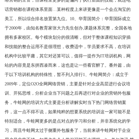
络营销的主管，但课程里更多的是偏向于执行层面的技能，就连电
话营销都在课程体系里面…某种程度上来讲更像是一个会点淘宝的
美工，所以综合排名放置第九位。10、华育国简介：华育国际成立
于2000年，由知名教育家张大力先生创办,课题体系完整，全国各地
拥有多家校区。每个模块划分的很清晰，但对于整体课程知识穿插
和技能的整合运用不是很理想，收费适中，学员要求不高，在培训
机构中比较平庸，其它对还算可以，值得一提作为IT培训机构，网
站的内容竟是东拼西凑而来，这也是让一些看官醉了。番外篇，由
于以下培训机构的特殊性，暂不列入排行1、牛蛙网简介：成立于
2009年，定位O2O全网网络营销，主要是针对企业高层进行会议培
训、开拓思维，分析企业当下问题之后再进行对企业的营销外包服
务，牛蛙网的培训方式主要是分析讲解实时当下热门网络营销案
件，这一点不得不说，如果纯粹的想要系统的培训这一家可能不是
特别适合，牛蛙网更多的是点对点的学习和分析，并非系统化的学
习，而且牛蛙网太过于侧重外包服务了，当前来讲牛蛙网对于企业