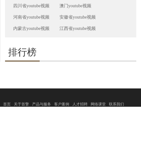
四川省youtube视频
澳门youtube视频
河南省youtube视频
安徽省youtube视频
内蒙古youtube视频
江西省youtube视频
排行榜
首页
关于首擎
产品与服务
客户案例
人才招聘
网络课堂
联系我们
Copyright 2017 ©
www.sosearching.cn All
上海首擎信息科技有限公司
rights
reserved.
外贸推广
|
外贸网络营销
|
国际市场
|
外贸网站建设
|
网站推广公司
|
搜索引擎推广
|
外贸推广方案
|
行业分类
|
China Hydraulic Cylinder